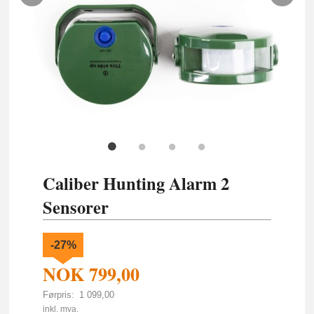
Caliber Hunting Alarm 2
Sensorer
-27%
NOK
799,00
Førpris:
1 099,00
Rabatt
inkl. mva.