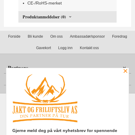
CE-/RoHS-merket
Produktanmeldelser (0)
Forside
Bli kunde
Om oss
Ambassadør/sponsor
Foredrag
Gavekort
Logg inn
Kontakt oss
Partnere
×
Din konto
Frakt
Kjøpsbetingelser
Sikkerhet og personvern
Gjerne meld deg på vårt nyhetsbrev for spennende
Nyhetsbrev