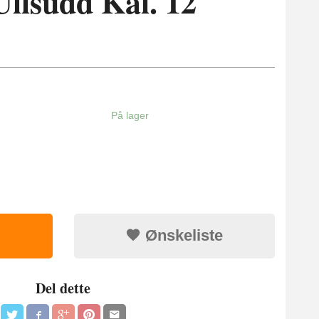
llsudd Kal. 12
På lager
Ønskeliste
Del dette