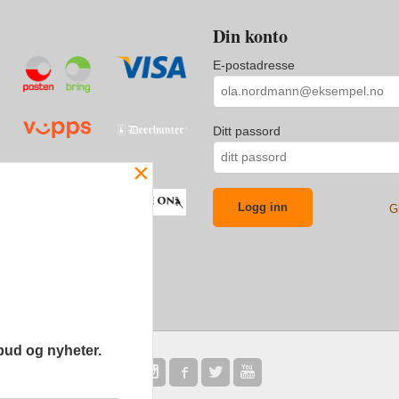
Din konto
E-postadresse
Ditt passord
×
G
bud og nyheter.