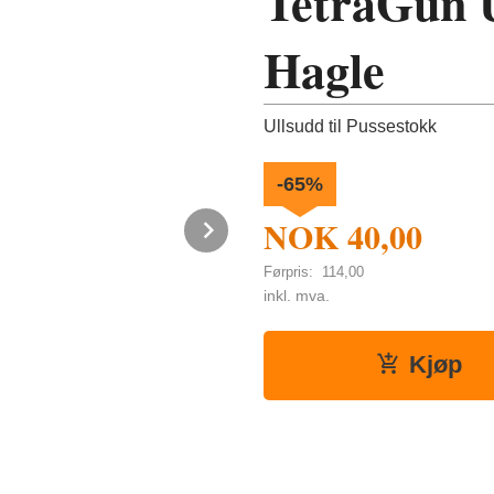
TetraGun U
Hagle
Ullsudd til Pussestokk
-65%
NOK
40,00
Next
Førpris:
114,00
Rabatt
inkl. mva.
Kjøp