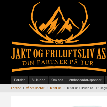
Gå
til
innholdet
Forside
Bli kunde
Om oss
Ambassadør/sponsor
Forside
Våpentilbehør
TetraGun
TetraGun Ullsudd Kal. 12 Hagl