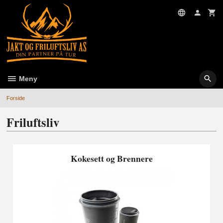
Gå
til
innholdet
Meny
Forside
Friluftsliv
Kokesett og Brennere