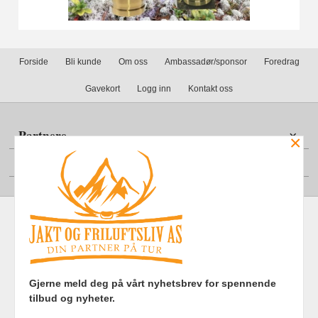
Forside
Bli kunde
Om oss
Ambassadør/sponsor
Foredrag
Gavekort
Logg inn
Kontakt oss
Partnere
×
Din konto
Frakt
Kjøpsbetingelser
Sikkerhet og personvern
Gjerne meld deg på vårt nyhetsbrev for spennende
Nyhetsbrev
tilbud og nyheter.