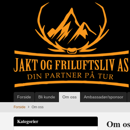
Gå
til
innholdet
Forside
Bli kunde
Om oss
Ambassadør/sponsor
Forside
Om oss
Om os
Kategorier