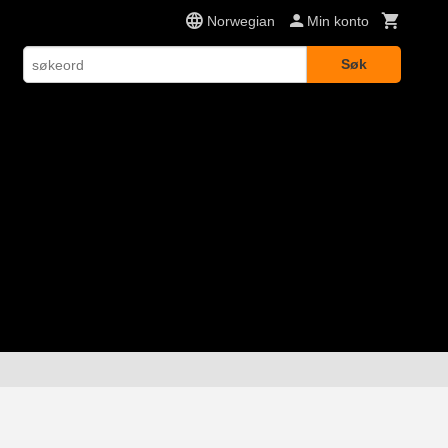
Norwegian
Min konto
Søk