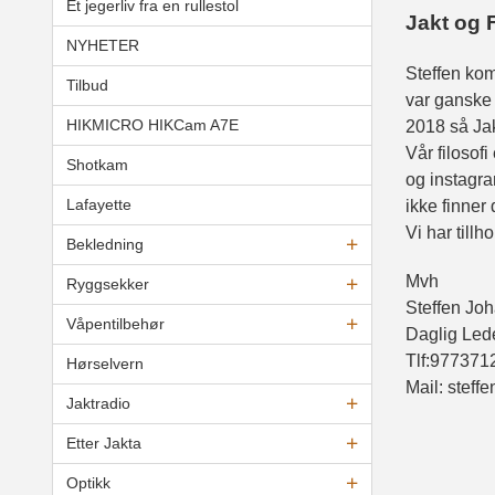
Et jegerliv fra en rullestol
Jakt og F
NYHETER
Steffen kom
Tilbud
var ganske 
HIKMICRO HIKCam A7E
2018 så Jak
Vår filosofi
Shotkam
og instagra
Lafayette
ikke finner 
Vi har till
Bekledning
Mvh
Ryggsekker
Steffen Jo
Våpentilbehør
Daglig Led
Tlf:977371
Hørselvern
Mail: steffe
Jaktradio
Etter Jakta
Optikk