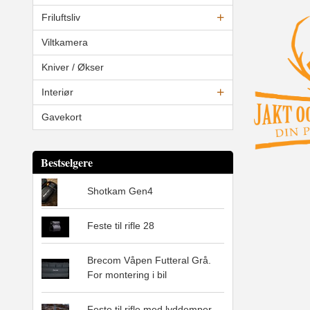
Friluftsliv
Viltkamera
Kniver / Økser
Interiør
Gavekort
Bestselgere
Shotkam Gen4
Feste til rifle 28
Brecom Våpen Futteral Grå.
For montering i bil
Feste til rifle med lyddemper