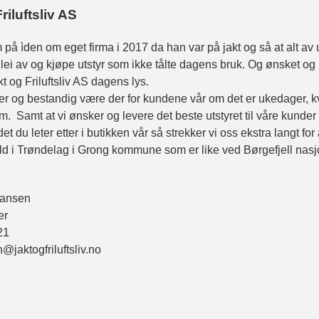
riluftsliv AS
 på ìden om eget firma i 2017 da han var på jakt og så at alt av 
lei av og kjøpe utstyr som ikke tålte dagens bruk. Og ønsket og 
t og Friluftsliv AS dagens lys.
 er og bestandig være der for kundene vår om det er ukedager, kvel
m. Samt at vi ønsker og levere det beste utstyret til våre kunder
det du leter etter i butikken vår så strekker vi oss ekstra langt f
hold i Trøndelag i Grong kommune som er like ved Børgefjell nas
hansen
er
21
n@jaktogfriluftsliv.no