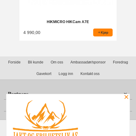
HIKMICRO HIKCam A7E
4 990,00
Kjøp
Forside
Bli kunde
Om oss
Ambassadør/sponsor
Foredrag
Gavekort
Logg inn
Kontakt oss
Partnere
×
Din konto