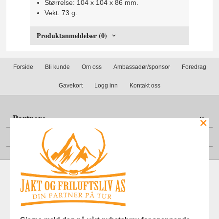
Størrelse: 104 x 104 x 86 mm.
Vekt: 73 g.
Produktanmeldelser (0)
Forside
Bli kunde
Om oss
Ambassadør/sponsor
Foredrag
Gavekort
Logg inn
Kontakt oss
Partnere
×
Din konto
Frakt
Kjøpsbetingelser
Sikkerhet og personvern