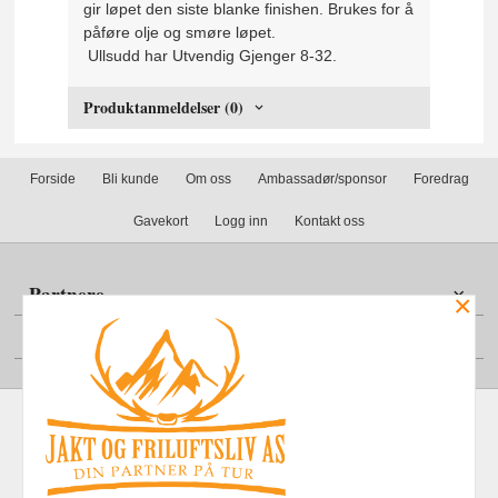
gir løpet den siste blanke finishen. Brukes for å
påføre olje og smøre løpet.
Ullsudd har Utvendig Gjenger 8-32.
Produktanmeldelser (0)
Forside
Bli kunde
Om oss
Ambassadør/sponsor
Foredrag
Gavekort
Logg inn
Kontakt oss
Partnere
×
Din konto
Frakt
Kjøpsbetingelser
Sikkerhet og personvern