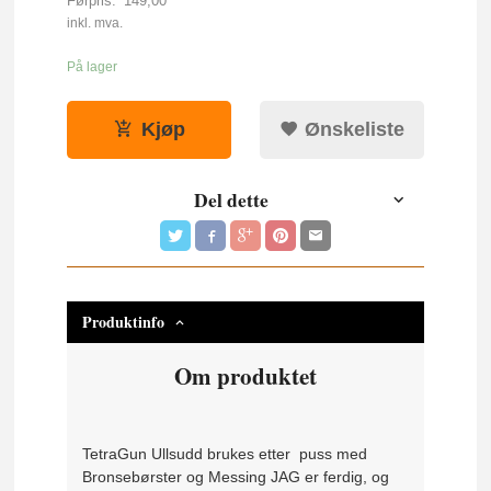
Førpris:
149,00
Rabatt
inkl. mva.
På lager
Kjøp
Ønskeliste
Del dette
Produktinfo
Om produktet
TetraGun Ullsudd brukes etter puss med
Bronsebørster og Messing JAG er ferdig, og