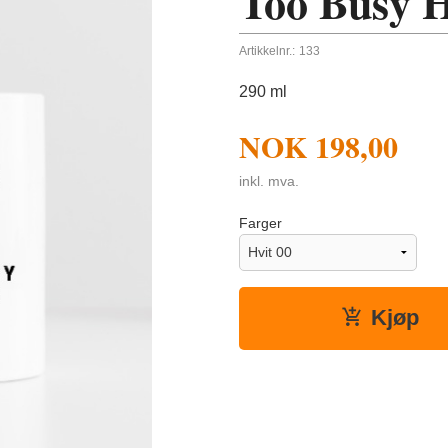
Too Busy 
Artikkelnr.:
133
290 ml
NOK
198,00
inkl. mva.
Farger
Kjøp