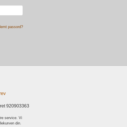
lemt passord?
rev
eret 920903363
re service. Vi
dlekurven din.