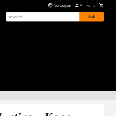
Norwegian
Min konto
Søk