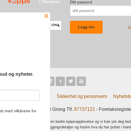
Ditt passord
×
G
bud og nyheter.
Frakt
Kjøpsbetingelser
Sikkerhet og personvern
Nyhetsb
tsliv AS Eliasmoen 4 7870 Grong Tlf.
97737121
- Foretaksregist
tt med vilkårene for
k bruker cookies slik at du får en bedre kjøpsopplevelse og vi kan yte deg bed
s hovedsaklig til å lagre innloggingsdetaljer og huske hva du har puttet i han