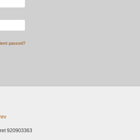
lemt passord?
rev
eret 920903363