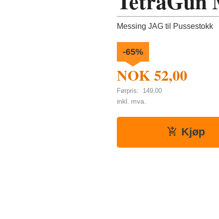
TetraGun 
Messing JAG til Pussestokk
-65%
NOK
52,00
Førpris:
149,00
Rabatt
inkl. mva.
Kjøp