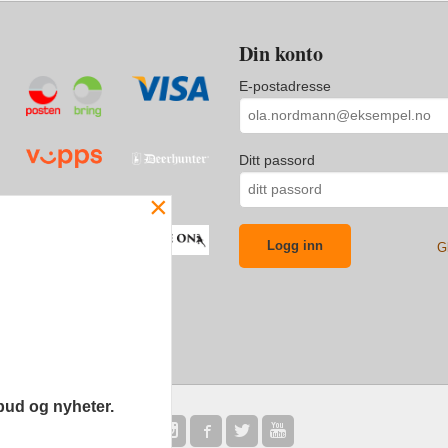
Din konto
E-postadresse
Ditt passord
×
G
bud og nyheter.