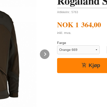
Rogaland S
Artikkelnr.:
5763
NOK
1 364,00
inkl. mva.
Farge
Next
Kjøp