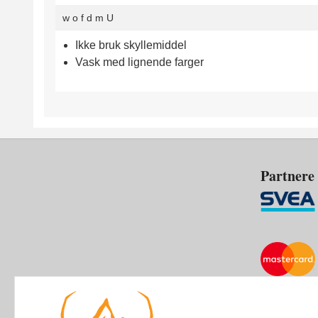
w
o
f
d
m
U
Ikke bruk skyllemiddel
Vask med lignende farger
Partnere