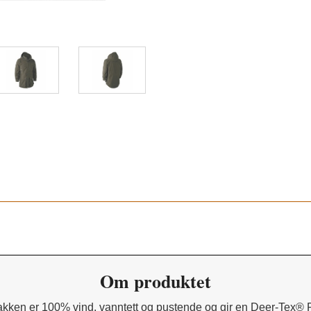
Torv 391
Om produktet
 Jakken er 100% vind, vanntett og pustende og gir en Deer-T