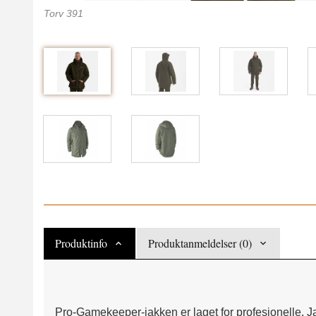
Torv 391
Produktinfo
Produktanmeldelser (0)
Pro-Gamekeeper-jakken er laget for profesjonelle.