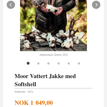
Prev
Ne
Adventure Green 353
Moor Vattert Jakke med
Softshell
Artikkelnr.:
5571
NOK
1 049,00