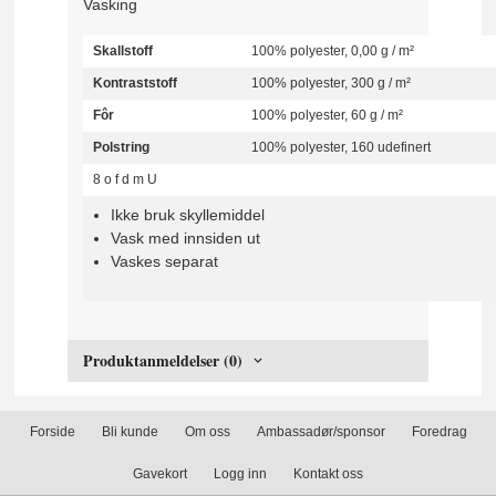
Vasking
Skallstoff
100% polyester, 0,00 g / m²
Kontraststoff
100% polyester, 300 g / m²
Fôr
100% polyester, 60 g / m²
Polstring
100% polyester, 160 udefinert
8
o
f
d
m
U
Ikke bruk skyllemiddel
Vask med innsiden ut
Vaskes separat
Produktanmeldelser (0)
Forside
Bli kunde
Om oss
Ambassadør/sponsor
Foredrag
Gavekort
Logg inn
Kontakt oss