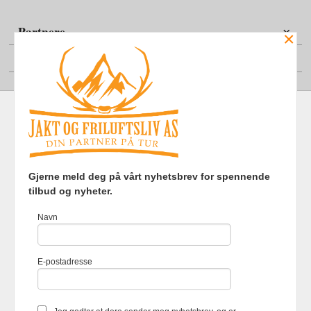
Partnere
×
Din konto
Frakt
Kjøpsbetingelser
Sikkerhet og personvern
Gjerne meld deg på vårt nyhetsbrev for spennende
Nyhetsbrev
tilbud og nyheter.
Jakt og Friluftsliv AS Eliasmoen 4 7870 Grong Tlf.
97737121
-
Navn
Foretaksregisteret 920903363
Vår nettbutikk bruker cookies slik at
E-postadresse
du får en bedre kjøpsopplevelse og
vi kan yte deg bedre service. Vi
bruker cookies hovedsaklig til å
lagre innloggingsdetaljer og huske