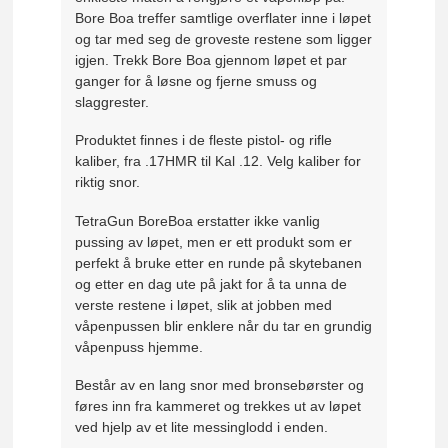
Bore Boa treffer samtlige overflater inne i løpet
og tar med seg de groveste restene som ligger
igjen. Trekk Bore Boa gjennom løpet et par
ganger for å løsne og fjerne smuss og
slaggrester.
Produktet finnes i de fleste pistol- og rifle
kaliber, fra .17HMR til Kal .12. Velg kaliber for
riktig snor.
TetraGun BoreBoa erstatter ikke vanlig
pussing av løpet, men er ett produkt som er
perfekt å bruke etter en runde på skytebanen
og etter en dag ute på jakt for å ta unna de
verste restene i løpet, slik at jobben med
våpenpussen blir enklere når du tar en grundig
våpenpuss hjemme.
Består av en lang snor med bronsebørster og
føres inn fra kammeret og trekkes ut av løpet
ved hjelp av et lite messinglodd i enden.