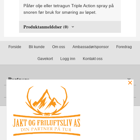
Påfør olje eller tetragun Triple Action spray på
snoren før bruk for smøring av løpet.
Produktanmeldelser (0)
Forside
Bli kunde
Om oss
Ambassadør/sponsor
Foredrag
Gavekort
Logg inn
Kontakt oss
Partnere
×
Din konto
Frakt
Kjøpsbetingelser
Sikkerhet og personvern