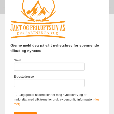
Din konto
Frakt
Kjøpsbetingelser
Sikkerhet og personvern
Gjerne meld deg på vårt nyhetsbrev for spennende
Nyhetsbrev
tilbud og nyheter.
Jakt og Friluftsliv AS Eliasmoen 4 7870 Grong Tlf.
97737121
-
Navn
Foretaksregisteret 920903363
Vår nettbutikk bruker cookies slik at
E-postadresse
du får en bedre kjøpsopplevelse og
vi kan yte deg bedre service. Vi
bruker cookies hovedsaklig til å
lagre innloggingsdetaljer og huske
Jeg godtar at dere sender meg nyhetsbrev, og er
hva du har puttet i handlekurven
innforstått med vilkårene for bruk av personlig informasjon
(les
din. Fortsett å bruke siden som
mer)
normalt om du godtar dette.
Les
mer
eller
endre innstillinger for