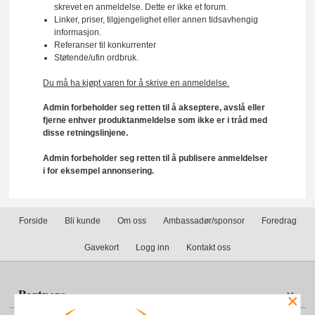
skrevet en anmeldelse. Dette er ikke et forum.
Linker, priser, tilgjengelighet eller annen tidsavhengig
informasjon.
Referanser til konkurrenter
Støtende/ufin ordbruk.
Du må ha kjøpt varen for å skrive en anmeldelse.
Admin forbeholder seg retten til å akseptere, avslå eller
fjerne enhver produktanmeldelse som ikke er i tråd med
disse retningslinjene.
Admin forbeholder seg retten til å publisere anmeldelser
i for eksempel annonsering.
Forside
Bli kunde
Om oss
Ambassadør/sponsor
Foredrag
Gavekort
Logg inn
Kontakt oss
Partnere
×