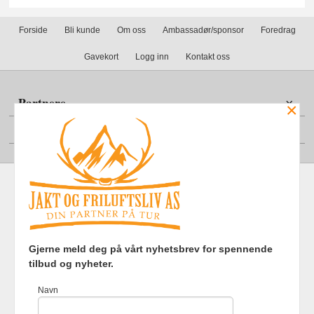
Forside
Bli kunde
Om oss
Ambassadør/sponsor
Foredrag
Gavekort
Logg inn
Kontakt oss
Partnere
×
Din konto
Frakt
Kjøpsbetingelser
Sikkerhet og personvern
Gjerne meld deg på vårt nyhetsbrev for spennende
Nyhetsbrev
tilbud og nyheter.
Jakt og Friluftsliv AS Eliasmoen 4 7870 Grong Tlf.
97737121
-
Navn
Foretaksregisteret 920903363