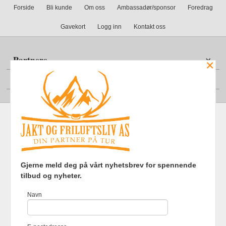
Forside
Bli kunde
Om oss
Ambassadør/sponsor
Foredrag
Gavekort
Logg inn
Kontakt oss
Partnere
×
Din konto
Frakt
Kjøpsbetingelser
Sikkerhet og personvern
Gjerne meld deg på vårt nyhetsbrev for spennende
Nyhetsbrev
tilbud og nyheter.
Jakt og Friluftsliv AS Eliasmoen 4 7870 Grong Tlf.
97737121
-
Navn
Foretaksregisteret 920903363
Vår nettbutikk bruker cookies slik at