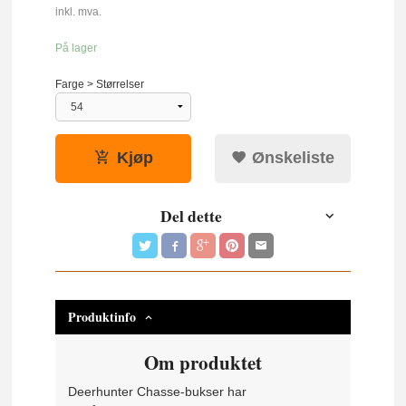
Rabatt
inkl. mva.
På lager
Farge > Størrelser
Kjøp
Ønskeliste
Del dette
Produktinfo
Om produktet
Deerhunter Chasse-bukser har