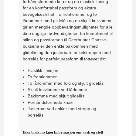
forhåndsformede knær og en elastisk linning
for en komfortabel passform og ekstra
bevegelsesfrihet. To frontlommer og to
lårlommer med glidelås og en skjult knivlomme
gir en mengde oppbevaringsmuligheter for alle
dine daglige nødvendigheter. En kompliment til
stilen og passformen til Deerhunter Chasse-
buksene er den enkle baklommen med
glidelås og den justerbare ankelstroppen med
borrelås for perfekt passform til fottøyet ditt.
Elastikk i midjen
To frontlommer
To lårlommer med fold og skjult glidelås
Skjult knivlomme ved lårlomme
Baklomme med skjult glidelås
Forhåndsformede knær
Justerbar ved ankler med stropp og
borrelås
Ikke bruk myknerInformasjon om vask og stell