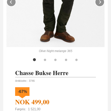
Prev
Ne
Olive Night melange 365
Chasse Bukse Herre
Artikkelnr.:
3746
-67%
NOK
499,00
Førpris:
1 521,00