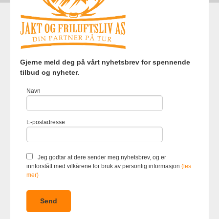
Frakt
Kjøpsbetingelser
Sikkerhet og personvern
Gjerne meld deg på vårt nyhetsbrev for spennende
Nyhetsbrev
tilbud og nyheter.
Jakt og Friluftsliv AS Eliasmoen 4 7870 Grong Tlf.
97737121
-
Navn
Foretaksregisteret 920903363
Vår nettbutikk bruker cookies slik at
E-postadresse
du får en bedre kjøpsopplevelse og
vi kan yte deg bedre service. Vi
bruker cookies hovedsaklig til å
lagre innloggingsdetaljer og huske
Jeg godtar at dere sender meg nyhetsbrev, og er
hva du har puttet i handlekurven
innforstått med vilkårene for bruk av personlig informasjon
(les
din. Fortsett å bruke siden som
mer)
normalt om du godtar dette.
Les
mer
eller
endre innstillinger for
cookies.
Powered by
24Nettbutikk