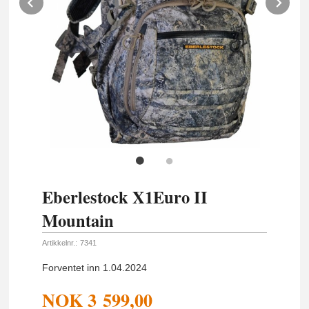
Prev
Ne
Eberlestock X1Euro II
Mountain
Artikkelnr.:
7341
Forventet inn 1.04.2024
NOK
3 599,00