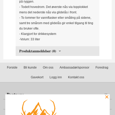
på ryggen.
- Todelt hovedrom. Det øverste nås via topplokket
mens det nederste nås via glidelås i front.
- To lommer for vannflasker eller småting på sidene,
samt tre smårom med glidelås gir enkel tilgang til ting
du bruker ofte.
- Klargjort for drikkesystem
-Volum: 33 liter
Produktanmeldelser (0)
Forside
Bli kunde
Om oss
Ambassadør/sponsor
Foredrag
Gavekort
Logg inn
Kontakt oss
Partnere
×
Din konto