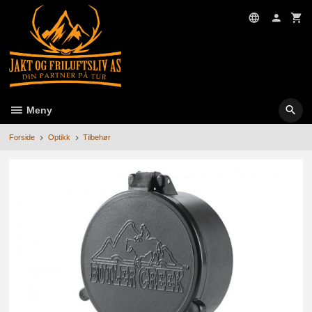
Gå
til
innholdet
Meny
Forside
Optikk
Tilbehør