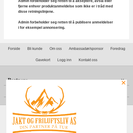
Admin forbeholder seg retten til å akseptere, avslå eller
fjerne enhver produktanmeldelse som ikke er i tråd med
disse retningslinjene.
Admin forbeholder seg retten til å publisere anmeldelser
i for eksempel annonsering.
Forside
Bli kunde
Om oss
Ambassadør/sponsor
Foredrag
Gavekort
Logg inn
Kontakt oss
Partnere
×
Din konto
Frakt
Kjøpsbetingelser
Sikkerhet og personvern