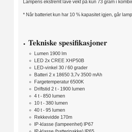
Lampens ekstremt lave vekt på kun 73 gram i kombina
* Når batteriet kun har 10 % kapasitet igjen, går lam
Tekniske spesifikasjoner
Lumen 1900 lm
LED 2x CREE XHP50B
LED-vinkel 30 / 60 grader
Batteri 2 x 18650 3,7v 3500 mAh
Fargetemperatur 6500K
Driftstid 2 t - 1900 lumen
4 t - 850 lumen
10 t - 380 lumen
40 t - 95 lumen
Rekkevidde 170m
IP-klasse (lampeenhet) IP67
IP-klasse (batteripakke) IP65