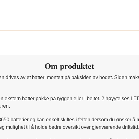
Om produktet
rives av et batteri montert på baksiden av hodet. Siden maksim
 en ekstern batteripakke på ryggen eller i beltet. 2 høyytelses
uren.
50 batterier og kan enkelt skiftes i felten dersom du ønsker å m
eg mulighet til å holde bedre oversikt over gjenværende driftstid