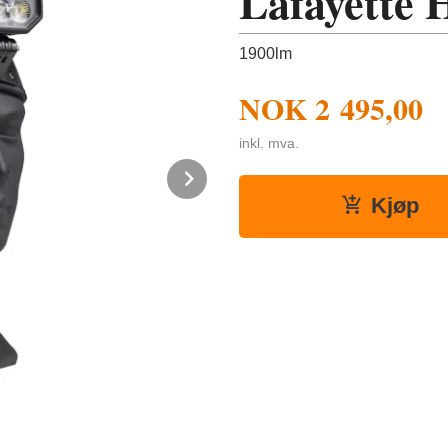
Lafayette 
1900lm
NOK
2 495,00
inkl. mva.
Next
Kjøp