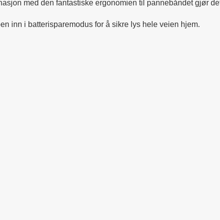
sjon med den fantastiske ergonomien til pannebåndet gjør det e
pen inn i batterisparemodus for å sikre lys hele veien hjem.