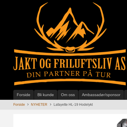
Gå
til
innholdet
Forside
Bli kunde
Om oss
Ambassadør/sponsor
Forside
NYHETER
Lafayette HL-19 Hodelykt