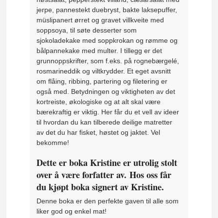
jerpe, pannestekt duebryst, bakte laksepuffer,
müslipanert ørret og gravet villkveite med
soppsoya, til søte desserter som
sjokoladekake med soppkrokan og rømme og
bålpannekake med multer. I tillegg er det
grunnoppskrifter, som f.eks. på rognebærgelé,
rosmarineddik og viltkrydder. Et eget avsnitt
om flåing, ribbing, partering og filetering er
også med. Betydningen og viktigheten av det
kortreiste, økologiske og at alt skal være
bærekraftig er viktig. Her får du et vell av ideer
til hvordan du kan tilberede deilige matretter
av det du har fisket, høstet og jaktet. Vel
bekomme!
Dette er boka Kristine er utrolig stolt
over å være forfatter av.
Hos oss får
du kjøpt boka signert av Kristine
.
Denne boka er den perfekte gaven til alle som
liker god og enkel mat!