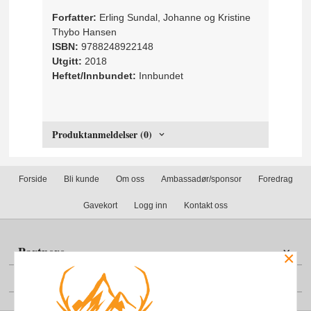
Forfatter:
Erling Sundal, Johanne og Kristine
Thybo Hansen
ISBN:
9788248922148
Utgitt:
2018
Heftet/Innbundet:
Innbundet
Produktanmeldelser (0)
Forside
Bli kunde
Om oss
Ambassadør/sponsor
Foredrag
Gavekort
Logg inn
Kontakt oss
Partnere
×
Din konto