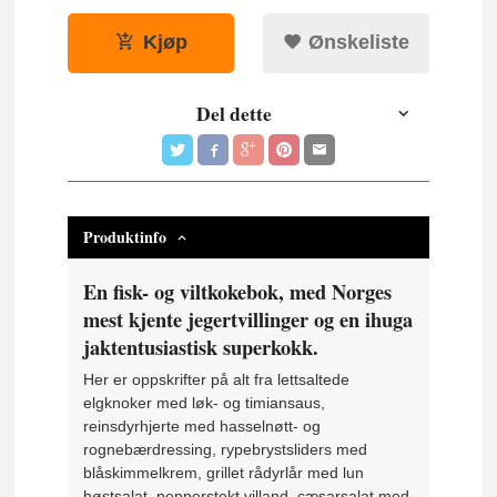
Kjøp
Ønskeliste
Del dette
Produktinfo
En fisk- og viltkokebok, med Norges
mest kjente jegertvillinger og en ihuga
jaktentusiastisk superkokk.
Her er oppskrifter på alt fra lettsaltede
elgknoker med løk- og timiansaus,
reinsdyrhjerte med hasselnøtt- og
rognebærdressing, rypebrystsliders med
blåskimmelkrem, grillet rådyrlår med lun
høstsalat, pepperstekt villand, cæsarsalat med