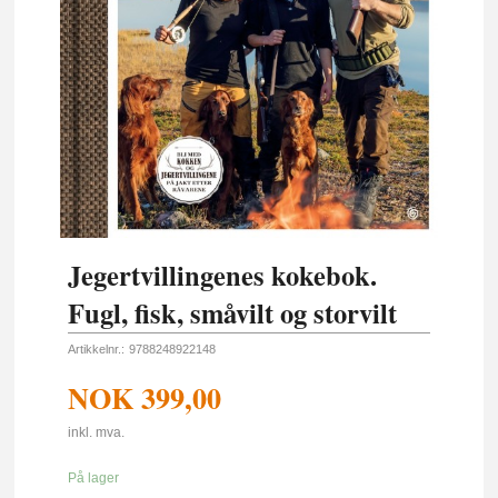
Jegertvillingenes kokebok.
Fugl, fisk, småvilt og storvilt
Artikkelnr.:
9788248922148
NOK
399,00
inkl. mva.
På lager