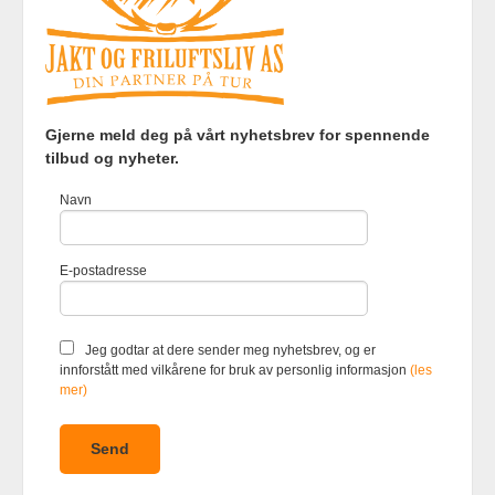
Frakt
Kjøpsbetingelser
Sikkerhet og personvern
Gjerne meld deg på vårt nyhetsbrev for spennende
Nyhetsbrev
tilbud og nyheter.
Jakt og Friluftsliv AS Eliasmoen 4 7870 Grong Tlf.
97737121
-
Navn
Foretaksregisteret 920903363
Vår nettbutikk bruker cookies slik at
E-postadresse
du får en bedre kjøpsopplevelse og
vi kan yte deg bedre service. Vi
bruker cookies hovedsaklig til å
lagre innloggingsdetaljer og huske
Jeg godtar at dere sender meg nyhetsbrev, og er
hva du har puttet i handlekurven
innforstått med vilkårene for bruk av personlig informasjon
(les
din. Fortsett å bruke siden som
mer)
normalt om du godtar dette.
Les
mer
eller
endre innstillinger for
cookies.
Powered by
24Nettbutikk