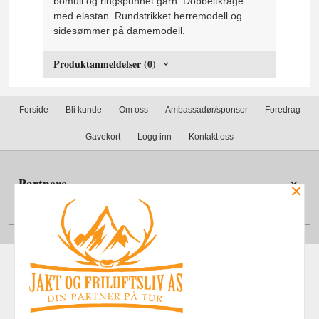
bomull og ringspunnet garn. Dobbeltkrage
med elastan. Rundstrikket herremodell og
sidesømmer på damemodell.
Produktanmeldelser (0)
Forside
Bli kunde
Om oss
Ambassadør/sponsor
Foredrag
Gavekort
Logg inn
Kontakt oss
Partnere
×
Din konto
Frakt
Kjøpsbetingelser
Sikkerhet og personvern