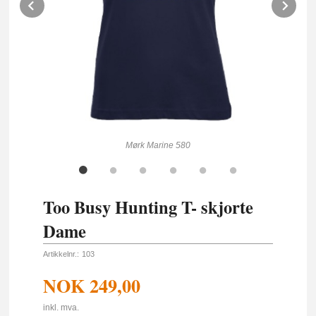
Prev
Ne
Mørk Marine 580
Too Busy Hunting T- skjorte
Dame
Artikkelnr.:
103
NOK
249,00
inkl. mva.