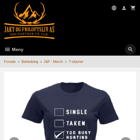
Gå
til
innholdet
Meny
Forside
Bekledning
J&F - Merch
T-skjorter