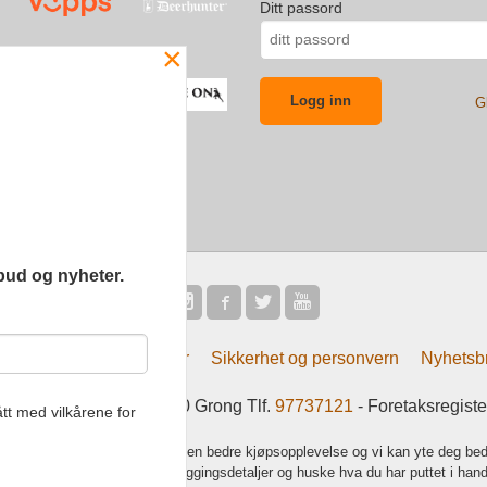
Ditt passord
×
G
bud og nyheter.
Frakt
Kjøpsbetingelser
Sikkerhet og personvern
Nyhetsb
tsliv AS Eliasmoen 4 7870 Grong Tlf.
97737121
- Foretaksregist
tt med vilkårene for
k bruker cookies slik at du får en bedre kjøpsopplevelse og vi kan yte deg bed
s hovedsaklig til å lagre innloggingsdetaljer og huske hva du har puttet i han