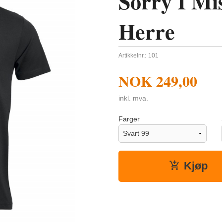
Sorry I Mi
Herre
Artikkelnr.:
101
NOK
249,00
inkl. mva.
Farger
Kjøp