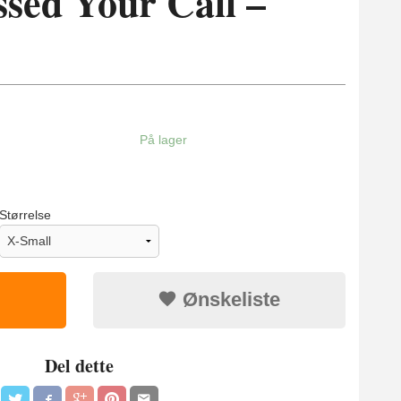
ssed Your Call –
På lager
Størrelse
Ønskeliste
Del dette