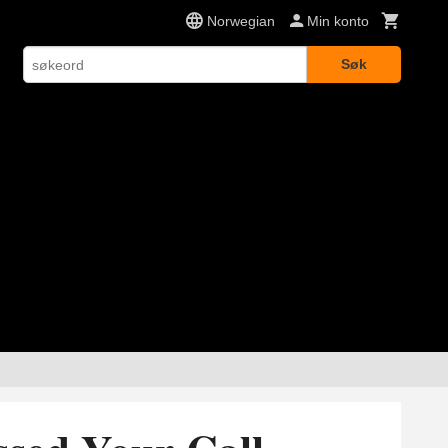
Norwegian
Min konto
Søk