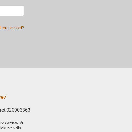
lemt passord?
rev
eret 920903363
re service. Vi
dlekurven din.