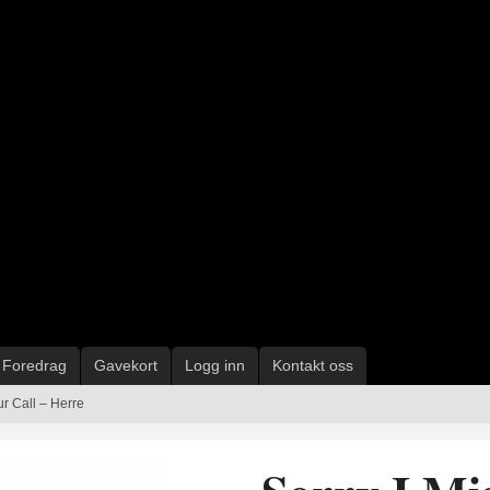
Foredrag
Gavekort
Logg inn
Kontakt oss
ur Call – Herre