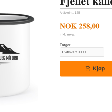
Fjellet kal
Artikkelnr.:
125
NOK
258,00
inkl. mva.
Farger
Kjøp