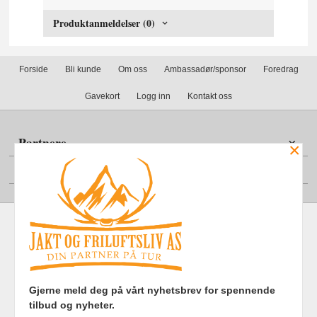
Produktanmeldelser (0)
Forside
Bli kunde
Om oss
Ambassadør/sponsor
Foredrag
Gavekort
Logg inn
Kontakt oss
Partnere
×
Din konto
Frakt
Kjøpsbetingelser
Sikkerhet og personvern
Gjerne meld deg på vårt nyhetsbrev for spennende
Nyhetsbrev
tilbud og nyheter.