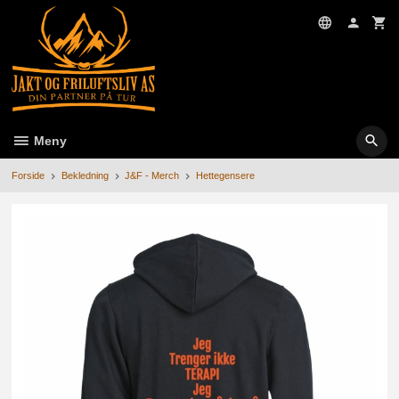
Gå
til
innholdet
Meny
Forside
Bekledning
J&F - Merch
Hettegensere