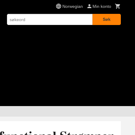
Norwegian
Min konto
Søk