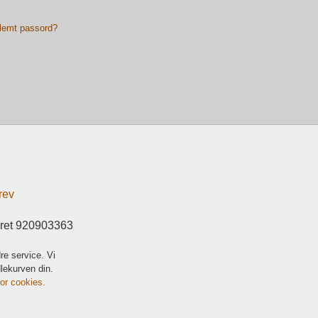
lemt passord?
rev
eret 920903363
re service. Vi
dlekurven din.
for cookies.