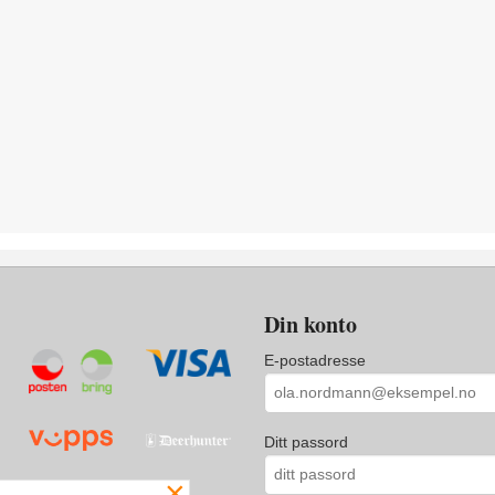
Din konto
E-postadresse
Ditt passord
×