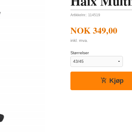
Haix Multi
Artikkelnr.:
114519
NOK
349,00
inkl. mva.
Størrelser
Kjøp