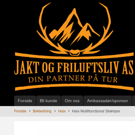
Gå
til
innholdet
Forside
Bli kunde
Om oss
Ambassadør/sponsor
Forside
Bekledning
Haix
Haix Multifunctional Strømper