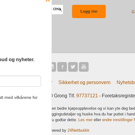
G
bud og nyheter.
Frakt
Kjøpsbetingelser
Sikkerhet og personvern
Nyhetsb
tsliv AS Eliasmoen 4 7870 Grong Tlf.
97737121
- Foretaksregist
tt med vilkårene for
k bruker cookies slik at du får en bedre kjøpsopplevelse og vi kan yte deg bed
s hovedsaklig til å lagre innloggingsdetaljer og huske hva du har puttet i han
 bruke siden som normalt om du godtar dette.
Les mer
eller
endre innstillinger 
Powered by
24Nettbutikk