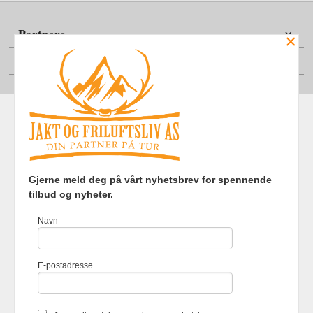
Partnere
×
Din konto
Frakt
Kjøpsbetingelser
Sikkerhet og personvern
Gjerne meld deg på vårt nyhetsbrev for spennende
Nyhetsbrev
tilbud og nyheter.
Jakt og Friluftsliv AS Eliasmoen 4 7870 Grong Tlf.
97737121
-
Navn
Foretaksregisteret 920903363
Vår nettbutikk bruker cookies slik at
E-postadresse
du får en bedre kjøpsopplevelse og
vi kan yte deg bedre service. Vi
bruker cookies hovedsaklig til å
lagre innloggingsdetaljer og huske