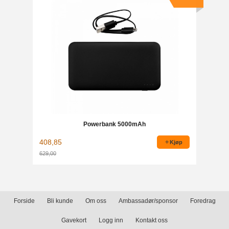
Powerbank 5000mAh
408,85
Kjøp
629,00
Rabatt
Forside
Bli kunde
Om oss
Ambassadør/sponsor
Foredrag
Gavekort
Logg inn
Kontakt oss