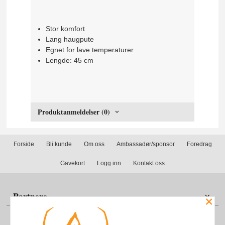
Stor komfort
Lang haugpute
Egnet for lave temperaturer
Lengde: 45 cm
Produktanmeldelser (0)
Forside
Bli kunde
Om oss
Ambassadør/sponsor
Foredrag
Gavekort
Logg inn
Kontakt oss
Partnere
×
Din konto