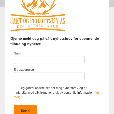
Frakt
Kjøpsbetingelser
Sikkerhet og personvern
Gjerne meld deg på vårt nyhetsbrev for spennende
Nyhetsbrev
tilbud og nyheter.
Jakt og Friluftsliv AS Eliasmoen 4 7870 Grong Tlf.
97737121
-
Navn
Foretaksregisteret 920903363
Vår nettbutikk bruker cookies slik at
E-postadresse
du får en bedre kjøpsopplevelse og
vi kan yte deg bedre service. Vi
bruker cookies hovedsaklig til å
lagre innloggingsdetaljer og huske
Jeg godtar at dere sender meg nyhetsbrev, og er
hva du har puttet i handlekurven
innforstått med vilkårene for bruk av personlig informasjon
(les
din. Fortsett å bruke siden som
mer)
normalt om du godtar dette.
Les
mer
eller
endre innstillinger for
cookies.