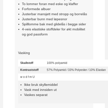
To lommer foran med eske og klaffer
Forformede albuer
Justerbar mansjett med stropp og borrelås
Justerbar bunn med løpesnor
Spilllomme bak med glidelås i begge sider
4-veis elastiske stoffdeler for økt mobilitet
og god passform
Vasking
Skallstoff
100% polyamid
Kontraststoff
57% Polyamid / 33% Polyester / 10% Elastan
w
o
d
f
m
U
Ikke bruk skyllemiddel
Vask med innsiden ut
Vaskes separat