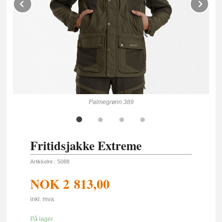
Prev
Ne
Palmegrønn 389
Fritidsjakke Extreme
Artikkelnr.:
5088
NOK
2 813,00
inkl. mva.
På lager