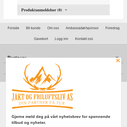
Produktanmeldelser (0)
Forside
Bli kunde
Om oss
Ambassadør/sponsor
Foredrag
Gavekort
Logg inn
Kontakt oss
Partnere
×
Din konto
Frakt
Kjøpsbetingelser
Sikkerhet og personvern
Gjerne meld deg på vårt nyhetsbrev for spennende
Nyhetsbrev
tilbud og nyheter.