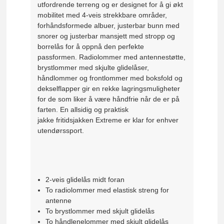
utfordrende terreng og er designet for å gi økt
mobilitet med 4-veis strekkbare områder,
forhåndsformede albuer, justerbar bunn med
snorer og justerbar mansjett med stropp og
borrelås for å oppnå den perfekte
passformen. Radiolommer med antennestøtte,
brystlommer med skjulte glidelåser,
håndlommer og frontlommer med boksfold og
dekselflapper gir en rekke lagringsmuligheter
for de som liker å være håndfrie når de er på
farten. En allsidig og praktisk
jakke fritidsjakken Extreme er klar for enhver
utendørssport.
2-veis glidelås midt foran
To radiolommer med elastisk streng for
antenne
To brystlommer med skjult glidelås
To håndlenelommer med skjult glidelås