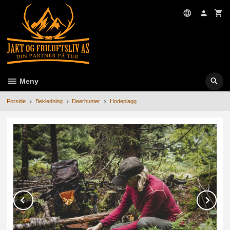
Gå
til
innholdet
Meny
Forside
Bekledning
Deerhunter
Hodeplagg
Prev
Ne