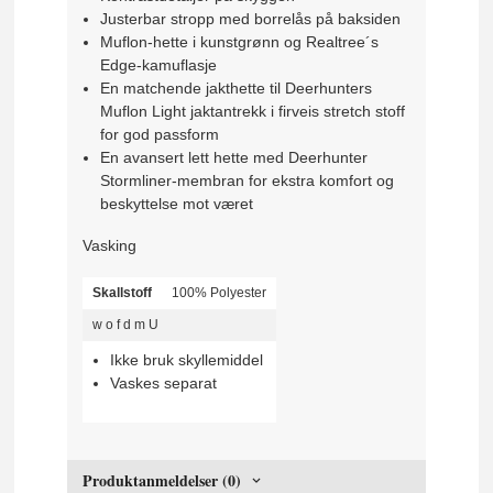
Justerbar stropp med borrelås på baksiden
Muflon-hette i kunstgrønn og Realtree´s
Edge-kamuflasje
En matchende jakthette til Deerhunters
Muflon Light jaktantrekk i firveis stretch stoff
for god passform
En avansert lett hette med Deerhunter
Stormliner-membran for ekstra komfort og
beskyttelse mot været
Vasking
Skallstoff
100% Polyester
w
o
f
d
m
U
Ikke bruk skyllemiddel
Vaskes separat
Produktanmeldelser (0)