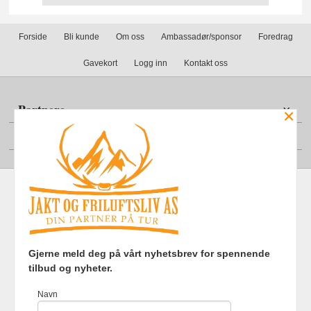
Forside
Bli kunde
Om oss
Ambassadør/sponsor
Foredrag
Gavekort
Logg inn
Kontakt oss
Partnere
×
Din konto
Frakt
Kjøpsbetingelser
Sikkerhet og personvern
Gjerne meld deg på vårt nyhetsbrev for spennende
Nyhetsbrev
tilbud og nyheter.
Jakt og Friluftsliv AS Eliasmoen 4 7870 Grong Tlf.
97737121
-
Navn
Foretaksregisteret 920903363