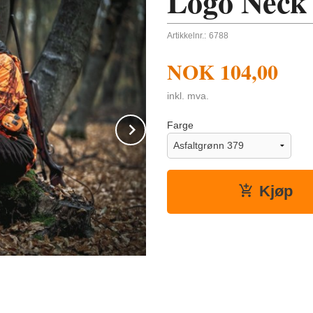
Logo Neck
Artikkelnr.:
6788
NOK
104,00
inkl. mva.
Next
Farge
Kjøp