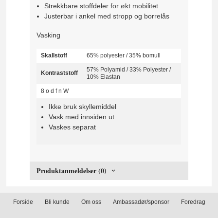
Strekkbare stoffdeler for økt mobilitet
Justerbar i ankel med stropp og borrelås
Vasking
Skallstoff
65% polyester / 35% bomull
57% Polyamid / 33% Polyester /
Kontraststoff
10% Elastan
8
o
d
f
n
W
Ikke bruk skyllemiddel
Vask med innsiden ut
Vaskes separat
Produktanmeldelser (0)
Forside
Bli kunde
Om oss
Ambassadør/sponsor
Foredrag