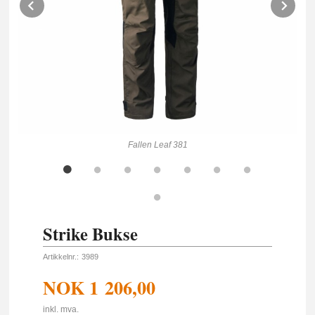
Prev
Ne
Fallen Leaf 381
Strike Bukse
Artikkelnr.:
3989
NOK
1 206,00
inkl. mva.