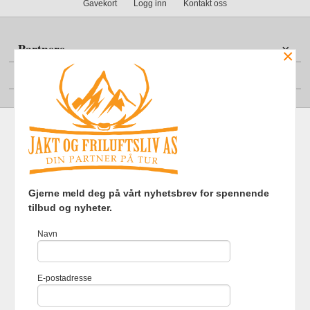
Gavekort
Logg inn
Kontakt oss
Partnere
×
Din konto
Frakt
Kjøpsbetingelser
Sikkerhet og personvern
Gjerne meld deg på vårt nyhetsbrev for spennende
Nyhetsbrev
tilbud og nyheter.
Jakt og Friluftsliv AS Eliasmoen 4 7870 Grong Tlf.
97737121
-
Navn
Foretaksregisteret 920903363
Vår nettbutikk bruker cookies slik at
E-postadresse
du får en bedre kjøpsopplevelse og
vi kan yte deg bedre service. Vi
bruker cookies hovedsaklig til å