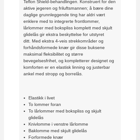
Teflon Shield-behandlingen. Konstruert for den
aktive jegeren og friluftsmannen; å bære dine
daglige grunnleggende ting har aldri vært
enklere med to integrerte frontlommer,
lårlommer med bokspliss komplett med skjult
glidelås gir ekstra beskyttelse for utstyret
ditt. Med ekstra 4-veis strekkområder og
forhåndsformede knær gir disse buksene
maksimal fleksibilitet og større
bevegelsesfrihet, og kompletterer designet og
komforten er en elastisk linning og justerbar
ankel med stropp og borrelås.
Elastikk i livet
To lommer foran
To lårlommer med bokspliss og skjult
glidelås
Knivlomme i venstre lårlomme
Baklomme med skjult glidelås
Forformede knær