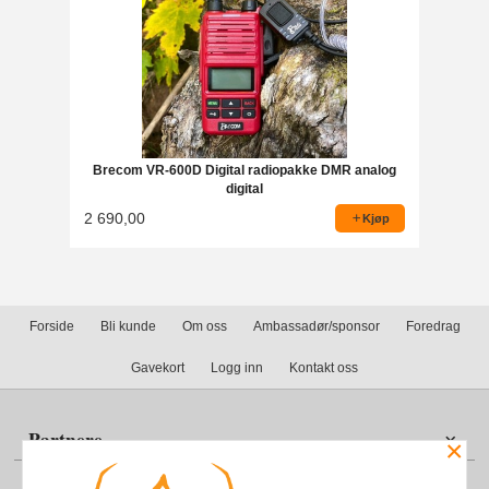
Brecom VR-600D Digital radiopakke DMR analog
digital
2 690,00
Kjøp
Forside
Bli kunde
Om oss
Ambassadør/sponsor
Foredrag
Gavekort
Logg inn
Kontakt oss
Partnere
×
Din konto