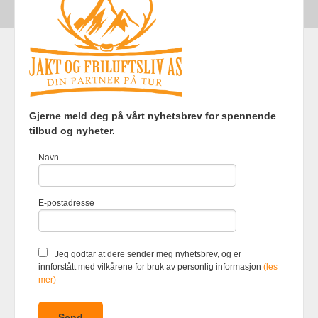
Frakt
Kjøpsbetingelser
Sikkerhet og personvern
Gjerne meld deg på vårt nyhetsbrev for spennende
Nyhetsbrev
tilbud og nyheter.
Jakt og Friluftsliv AS Eliasmoen 4 7870 Grong Tlf.
97737121
-
Navn
Foretaksregisteret 920903363
Vår nettbutikk bruker cookies slik at
E-postadresse
du får en bedre kjøpsopplevelse og
vi kan yte deg bedre service. Vi
bruker cookies hovedsaklig til å
lagre innloggingsdetaljer og huske
Jeg godtar at dere sender meg nyhetsbrev, og er
hva du har puttet i handlekurven
innforstått med vilkårene for bruk av personlig informasjon
(les
din. Fortsett å bruke siden som
mer)
normalt om du godtar dette.
Les
mer
eller
endre innstillinger for
cookies.