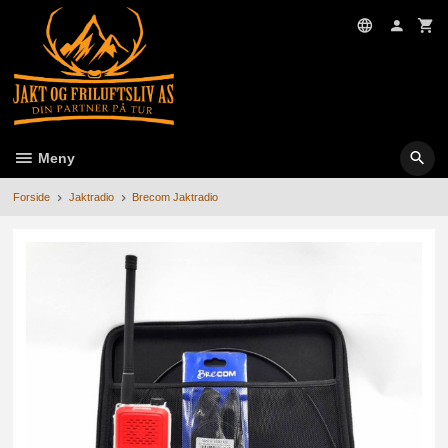
Gå
til
innholdet
Meny
Forside
Jaktradio
Brecom Jaktradio