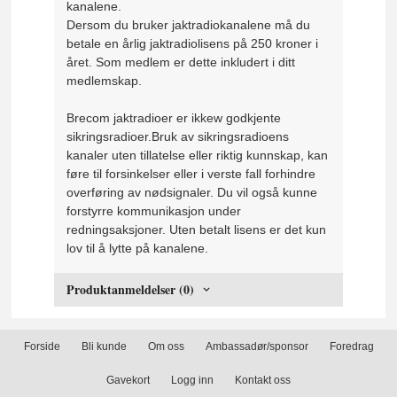
kanalene.
Dersom du bruker jaktradiokanalene må du
betale en årlig jaktradiolisens på 250 kroner i
året. Som medlem er dette inkludert i ditt
medlemskap.
Brecom jaktradioer er ikkew godkjente
sikringsradioer.Bruk av sikringsradioens
kanaler uten tillatelse eller riktig kunnskap, kan
føre til forsinkelser eller i verste fall forhindre
overføring av nødsignaler. Du vil også kunne
forstyrre kommunikasjon under
redningsaksjoner. Uten betalt lisens er det kun
lov til å lytte på kanalene.
Produktanmeldelser (0)
Forside
Bli kunde
Om oss
Ambassadør/sponsor
Foredrag
Gavekort
Logg inn
Kontakt oss