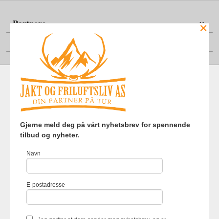
Partnere
×
Din konto
Frakt
Kjøpsbetingelser
Sikkerhet og personvern
Gjerne meld deg på vårt nyhetsbrev for spennende
Nyhetsbrev
tilbud og nyheter.
Jakt og Friluftsliv AS Eliasmoen 4 7870 Grong Tlf.
97737121
-
Navn
Foretaksregisteret 920903363
Vår nettbutikk bruker cookies slik at
E-postadresse
du får en bedre kjøpsopplevelse og
vi kan yte deg bedre service. Vi
bruker cookies hovedsaklig til å
lagre innloggingsdetaljer og huske