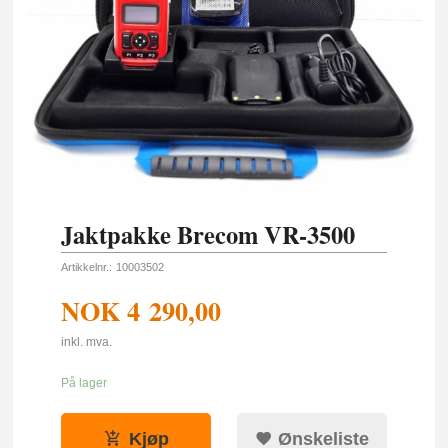
Jaktpakke Brecom VR-3500
Artikkelnr.:
10003502
NOK
4 290,00
inkl. mva.
På lager
Kjøp
Ønskeliste