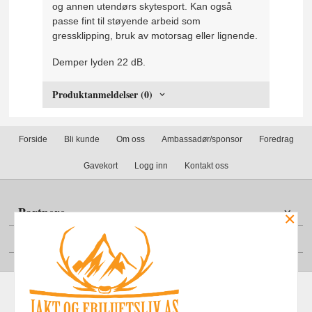
og annen utendørs skytesport. Kan også
passe fint til støyende arbeid som
gressklipping, bruk av motorsag eller lignende.
Demper lyden 22 dB.
Produktanmeldelser (0)
Forside
Bli kunde
Om oss
Ambassadør/sponsor
Foredrag
Gavekort
Logg inn
Kontakt oss
Partnere
×
Din konto