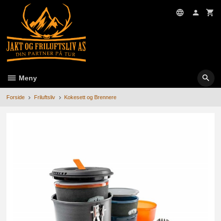
Gå
til
innholdet
Meny
Forside
Friluftsliv
Kokesett og Brennere