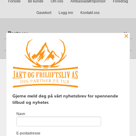
Forside
Bli kunde
Om oss
Ambassadør/sponsor
Foredrag
Gavekort
Logg inn
Kontakt oss
Partnere
×
Din konto
Frakt
Kjøpsbetingelser
Sikkerhet og personvern
Gjerne meld deg på vårt nyhetsbrev for spennende
Nyhetsbrev
tilbud og nyheter.
Jakt og Friluftsliv AS Eliasmoen 4 7870 Grong Tlf.
97737121
-
Navn
Foretaksregisteret 920903363
Vår nettbutikk bruker cookies slik at
E-postadresse
du får en bedre kjøpsopplevelse og